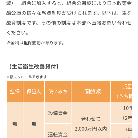
減）。組合に加入すると、組合の斡旋により日本政策金
融公庫の様々な融資制度が受けられます。以下は、主な
融資制度です。その他の制度は本部へ直接お問い合わせ
ください。
※金利は担保変動があります。
【生活衛生改善貸付】
ご返済
担保
保証人
使いみち
ご融資額
（うち据
10年
設備資金
（2年以
合わせて
無
無
2,000万円以内
7年以
運転資金