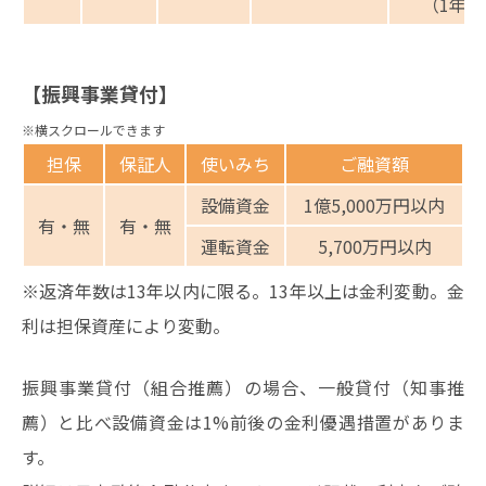
（1年以
【振興事業貸付】
担保
保証人
使いみち
ご融資額
設備資金
1億5,000万円以内
有・無
有・無
運転資金
5,700万円以内
※返済年数は13年以内に限る。13年以上は金利変動。金
利は担保資産により変動。
振興事業貸付（組合推薦）の場合、一般貸付（知事推
薦）と比べ設備資金は1%前後の金利優遇措置がありま
す。